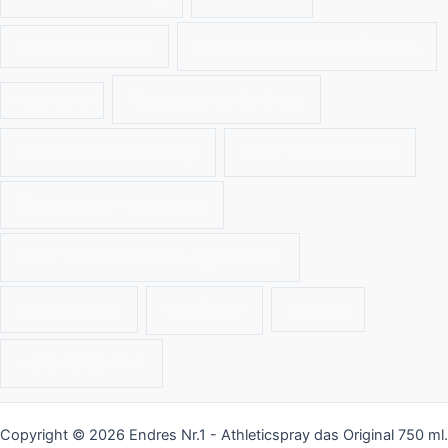
Rasenmarkierung Endres
Rasenmarkierung
Rasenspray Endres
Rasenspray
schiedsrichterspray
Sportplatzbedarf
Sportplatzmarkierung
Sportplatzmarkierung Endres
SpotMarker
sprühcar
striping
vereinsbedarf
Copyright © 2026 Endres Nr.1 - Athleticspray das Original 750 ml.