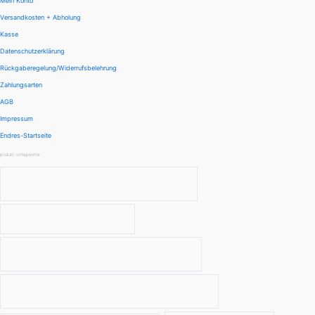
Mein Konto
Versandkosten + Abholung
Kasse
Datenschutzerklärung
Rückgaberegelung/Widerrufsbelehrung
Zahlungsarten
AGB
Impressum
Endres-Startseite
produkt-schlagwörter
4-Rad-Athleticspraywagen
4Rad-Markierwagen
4Rad-Markierwagen Endres
4Rad Sportplatzmarkierwagen