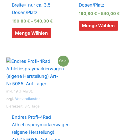
Breite= nur ca. 3,5
Dosen/Platz
Dosen/Platz
190,80
€
–
540,00
€
190,80
€
–
540,00
€
Dieses
Menge Wählen
Dieses
Produkt
Menge Wählen
Produkt
weist
weist
mehrere
mehrere
Varianten
Varianten
auf.
Sale!
auf.
Die
Die
Optionen
Optionen
können
können
auf
inkl. 19 % MwSt.
auf
der
zzgl.
Versandkosten
der
Produktse
Lieferzeit:
3-5 Tage
Produktseite
gewählt
Endres Profi-4Rad
gewählt
werden
Athleticspraymarkierwagen
werden
(eigene Herstellung)
Art-Nr.5085. Auf Lager