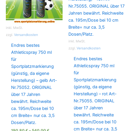
inkl. MwSt.
zzgl.
Versandkosten
inkl. MwSt.
Endres bestes
zzgl.
Versandkosten
Athleticspray 750 ml
Endres bestes
für
Athleticspray 750 ml
Sportplatzmarkierung
für
(günstig, da eigene
Sportplatzmarkierung
Herstellung) – gelb Art-
(günstig, da eigene
Nr.75052. ORIGINAL
Herstellung) – rot Art-
über 17 Jahren
Nr.75055. ORIGINAL
bewährt. Reichweite
über 17 Jahren
ca. 195m/Dose bei 10
bewährt. Reichweite
cm Breite= nur ca. 3,5
ca. 195m/Dose bei 10
Dosen/Platz.
cm Breite= nur ca. 3,5
190,80
€
–
540,00
€