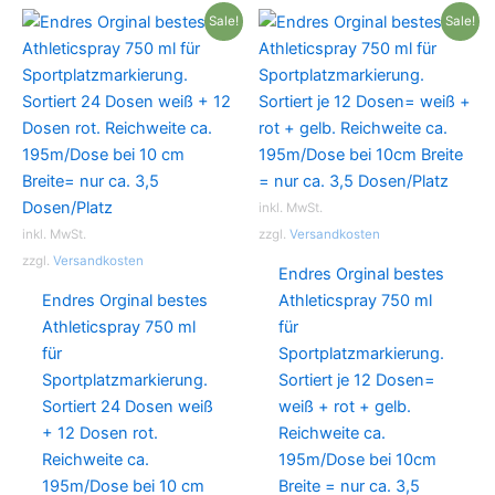
Varianten
auf
Sale!
Sale!
auf.
der
Die
Produktse
Optionen
gewählt
können
werden
auf
der
Produktseite
inkl. MwSt.
gewählt
inkl. MwSt.
zzgl.
Versandkosten
werden
zzgl.
Versandkosten
Endres Orginal bestes
Endres Orginal bestes
Athleticspray 750 ml
Athleticspray 750 ml
für
für
Sportplatzmarkierung.
Sportplatzmarkierung.
Sortiert je 12 Dosen=
Sortiert 24 Dosen weiß
weiß + rot + gelb.
+ 12 Dosen rot.
Reichweite ca.
Reichweite ca.
195m/Dose bei 10cm
195m/Dose bei 10 cm
Breite = nur ca. 3,5