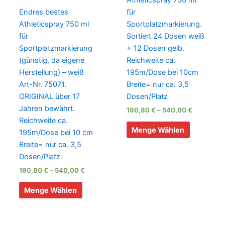
Athleticspray 750 ml
Endres bestes
für
Athleticspray 750 ml
Sportplatzmarkierung.
für
Sortiert 24 Dosen weiß
Sportplatzmarkierung
+ 12 Dosen gelb.
(günstig, da eigene
Reichweite ca.
Herstellung) – weiß
195m/Dose bei 10cm
Art-Nr. 75071.
Breite= nur ca. 3,5
ORIGINAL über 17
Dosen/Platz
Jahren bewährt.
190,80
€
–
540,00
€
Reichweite ca.
Dieses
Menge Wählen
195m/Dose bei 10 cm
Produkt
Breite= nur ca. 3,5
weist
Dosen/Platz.
mehrere
190,80
€
–
540,00
€
Varianten
Dieses
auf.
Menge Wählen
Produkt
Die
weist
Optionen
mehrere
können