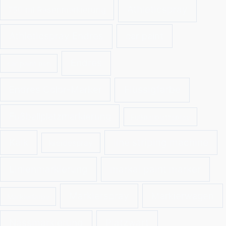
Athleticspray
750 ml Rasenmarkierung
Athleticspray Endres
car paint
Endres
car paint pen
Endres Color-Marker
Flüssigfarbe
Fußballplatzmarkierung
Fußballplatzspray
Kalk
line striping machine
kreidespray
Linienmarkierung
markal paint marker
Markierspray
Markierwagen
Markierfarbe
Nassmarkierung
Platzwart