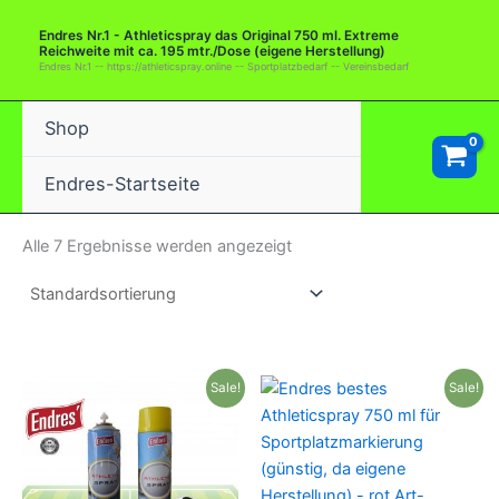
Zum
Endres Nr.1 - Athleticspray das Original 750 ml. Extreme
Inhalt
Reichweite mit ca. 195 mtr./Dose (eigene Herstellung)
springen
Endres Nr.1 -- https://athleticspray.online -- Sportplatzbedarf -- Vereinsbedarf
Shop
Endres-Startseite
Alle 7 Ergebnisse werden angezeigt
Sale!
Sale!